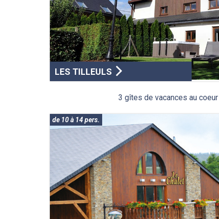
LES TILLEULS
3 gîtes de vacances au coeur 
de 10 à 14 pers.