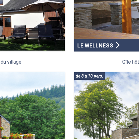
LE WELLNESS
du village
Gîte hô
de 8 à 10 pers.