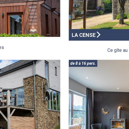
LA CENSE
ces
Ce gîte au
de 8 à 16 pers.