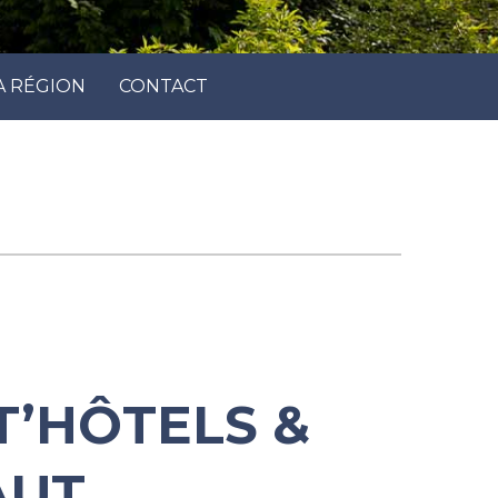
A RÉGION
CONTACT
T’HÔTELS &
UT.